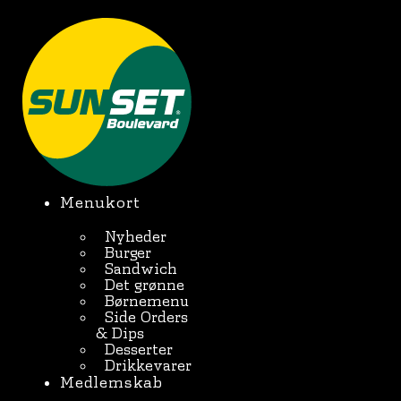
Videre
til
BESTIL ONLINE
indhold
Menukort
Nyheder
Burger
Sandwich
Det grønne
Børnemenu
Side Orders
& Dips
Desserter
Drikkevarer
Medlemskab