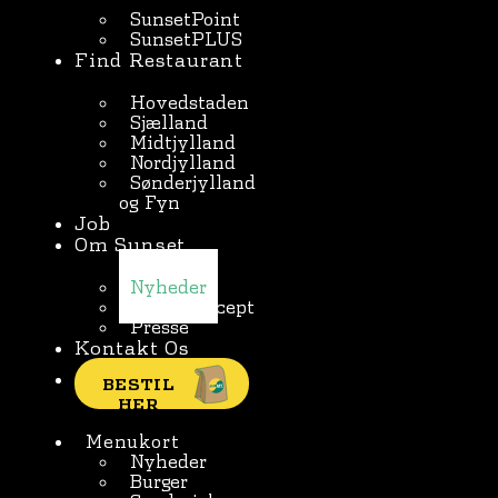
SunsetPoint
SunsetPLUS
Find Restaurant
Hovedstaden
Sjælland
Midtjylland
Nordjylland
Sønderjylland
og Fyn
Job
Om Sunset
Nyheder
Børnekoncept
Presse
Kontakt Os
BESTIL
HER
Menukort
Nyheder
Burger