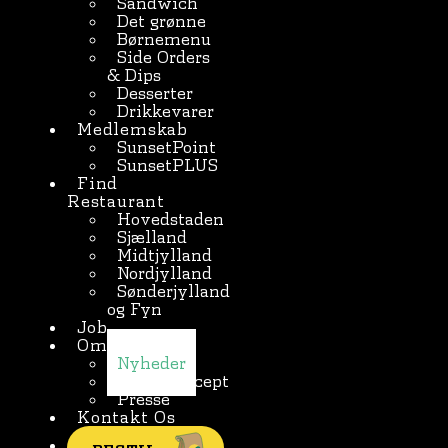
Sandwich
Det grønne
Børnemenu
Side Orders
& Dips
Desserter
Drikkevarer
Medlemskab
SunsetPoint
SunsetPLUS
Find
Restaurant
Hovedstaden
Sjælland
Midtjylland
Nordjylland
Sønderjylland
og Fyn
Job
Om Sunset
Nyheder
Børnekoncept
Presse
Kontakt Os