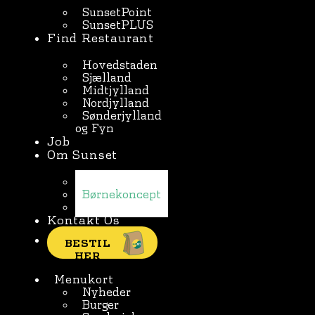
SunsetPoint
SunsetPLUS
Find Restaurant
Hovedstaden
Sjælland
Midtjylland
Nordjylland
Sønderjylland
og Fyn
Job
Om Sunset
Nyheder
Børnekoncept
Presse
Kontakt Os
BESTIL
HER
Menukort
Nyheder
Burger