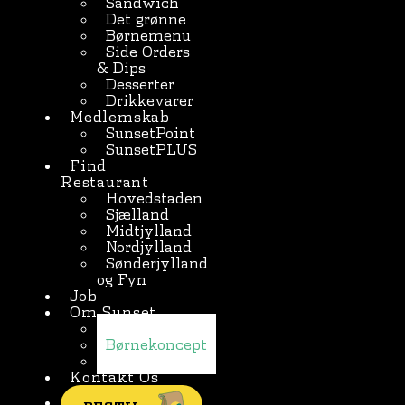
Sandwich
Det grønne
Børnemenu
Side Orders
& Dips
Desserter
Drikkevarer
Medlemskab
SunsetPoint
SunsetPLUS
Find
Restaurant
Hovedstaden
Sjælland
Midtjylland
Nordjylland
Sønderjylland
og Fyn
Job
Om Sunset
Nyheder
Børnekoncept
Presse
Kontakt Os