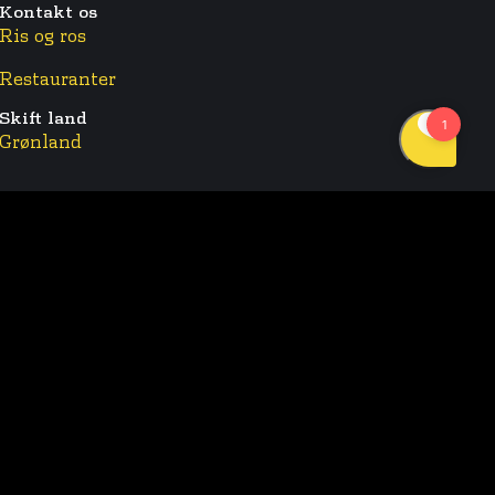
Kontakt os
Ris og ros
Restauranter
Skift land
Grønland
Sunset Boulevard Apps:
Følg os:
Facebook
Instagram
©2025 Sunset Boulevard – Alle rettigheder forbeholdes
100% danskejet virksomhed
Privatlivspolitik