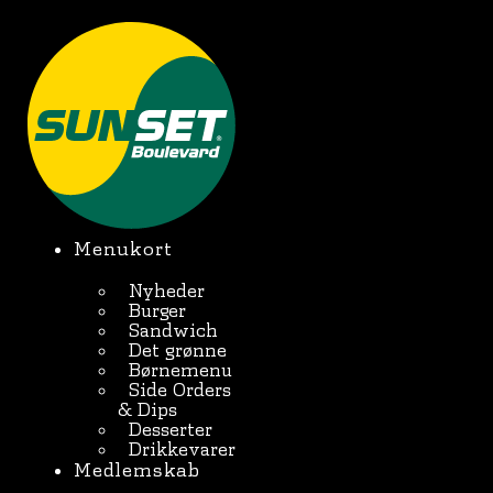
Videre
til
BESTIL ONLINE
indhold
Menukort
Nyheder
Burger
Sandwich
Det grønne
Børnemenu
Side Orders
& Dips
Desserter
Drikkevarer
Medlemskab