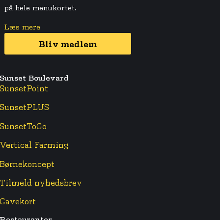
på hele menukortet.
Læs mere
Bliv medlem
Sunset Boulevard
SunsetPoint
SunsetPLUS
SunsetToGo
Vertical Farming
Børnekoncept
Tilmeld nyhedsbrev
Gavekort
Restauranter