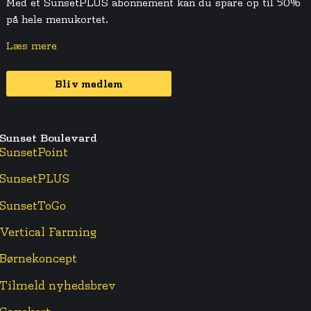
Med et SunsetPLUS abonnement kan du spare op til 50%
på hele menukortet.
Læs mere
Bliv medlem
Sunset Boulevard
SunsetPoint
SunsetPLUS
SunsetToGo
Vertical Farming
Børnekoncept
Tilmeld nyhedsbrev