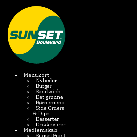
Videre
til
indhold
Menukort
Nyheder
Burger
Sandwich
Det grønne
Børnemenu
Side Orders
& Dips
Desserter
Drikkevarer
Medlemskab
SunsetPoint