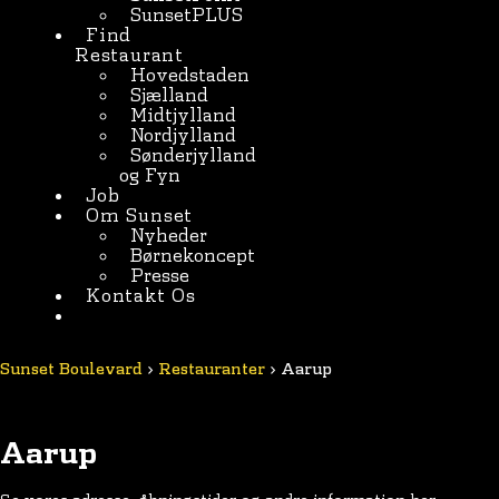
SunsetPLUS
Find
Restaurant
Hovedstaden
Sjælland
Midtjylland
Nordjylland
Sønderjylland
og Fyn
Job
Om Sunset
Nyheder
Børnekoncept
Presse
Kontakt Os
BESTIL HER
Sunset Boulevard
>
Restauranter
>
Aarup
Aarup