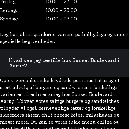
Fredag:
10.00 – 23.00
Lørdag:
10.00 – 23.00
Søndag:
10.00 – 23.00
Dog kan åbningstiderne variere på helligdage og under
specielle begivenheder.
Hvad kan jeg bestille hos Sunset Boulevard i
Aarup?
Oplev vores ikoniske krydrede pommes frites og et
stort udvalg af burgere og sandwiches i forskellige
varianter til enhver smag hos Sunset Boulevard i
Aarup. Udover vores saftige burgere og sandwiches
tilbyder vi også børnevenlige retter og forskellige
sideorders såsom chili cheese bites, milkshakes og
meget mere. Du kan se vores fulde menu online og
nemt bestille din yndlingsret til take away i dag.