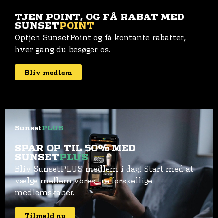
TJEN POINT, OG FÅ RABAT MED
SUNSET
POINT
Optjen SunsetPoint og få kontante rabatter,
hver gang du besøger os.
Bliv medlem
Sunset
PLUS
SPAR OP TIL 50% MED
SUNSET
PLUS
Bliv SunsetPLUS medlem i dag! Start med at
vælge mellem vores tre forskellige
medlemskaber.
Tilmeld nu