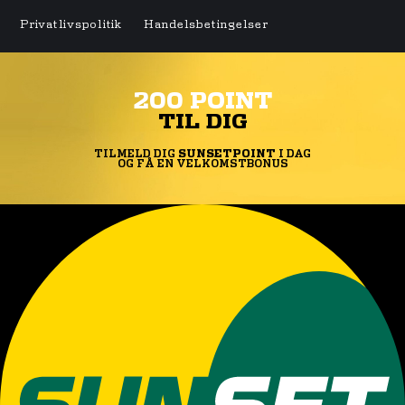
Privatlivspolitik
Handelsbetingelser
200 POINT
TIL DIG
TILMELD DIG
SUNSETPOINT
I DAG
OG FÅ EN VELKOMSTBONUS