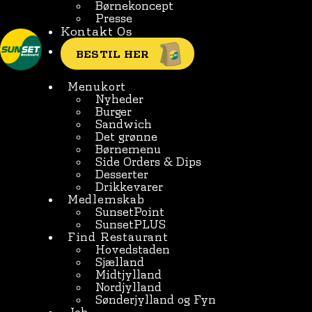
Børnekoncept
Presse
Kontakt Os
BESTIL HER
Menukort
Nyheder
Burger
Sandwich
Det grønne
Børnemenu
Side Orders & Dips
Desserter
Drikkevarer
Medlemskab
SunsetPoint
SunsetPLUS
Find Restaurant
Hovedstaden
Sjælland
Midtjylland
Nordjylland
Sønderjylland og Fyn
Job