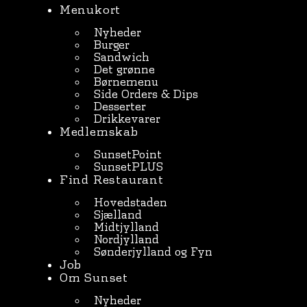
Menukort
Nyheder
Burger
Sandwich
Det grønne
Børnemenu
Side Orders & Dips
Desserter
Drikkevarer
Medlemskab
SunsetPoint
SunsetPLUS
Find Restaurant
Hovedstaden
Sjælland
Midtjylland
Nordjylland
Sønderjylland og Fyn
Job
Om Sunset
Nyheder