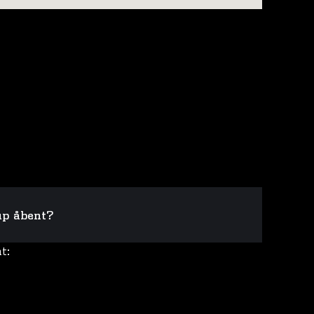
up åbent?
t: