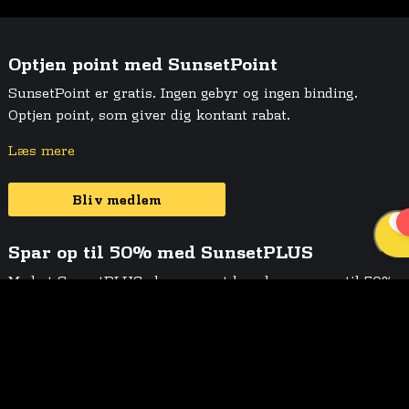
Optjen point med SunsetPoint
SunsetPoint er gratis. Ingen gebyr og ingen binding.
Optjen point, som giver dig kontant rabat.
Læs mere
Bliv medlem
Spar op til 50% med SunsetPLUS
Med et SunsetPLUS abonnement kan du spare op til 50%
på hele menukortet.
Læs mere
Bliv medlem