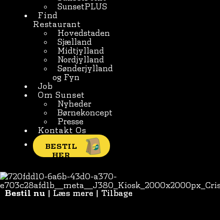
SunsetPLUS
Find
Restaurant
Hovedstaden
Sjælland
Midtjylland
Nordjylland
Sønderjylland
og Fyn
Job
Om Sunset
Nyheder
Børnekoncept
Presse
Kontakt Os
BESTIL
HER
Bestil nu
|
Læs mere
|
Tilbage