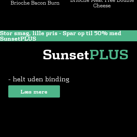
Brioche Bacon Burn
Cheese
Stor smag, lille pris - Spar op til 50% med
SunsetPLUS
Sunset
PLUS
- helt uden binding
Læs mere