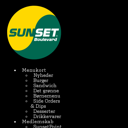
Videre
til
BESTIL ONLINE
indhold
Menukort
Nyheder
Burger
Sandwich
Det grønne
Børnemenu
Side Orders
& Dips
Desserter
Drikkevarer
Medlemskab
SunsetPoint