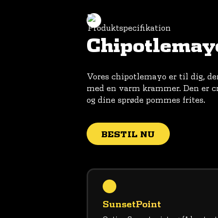
Chipotlemay
Vores chipotlemayo er til dig, d
med en varm krammer. Den er crem
og dine sprøde pommes frites.
BESTIL NU
Sunset
Point