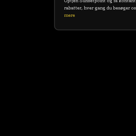
Optjen Sunsetpoint og få kontant
rabatter, hver gang du besøger o
mere