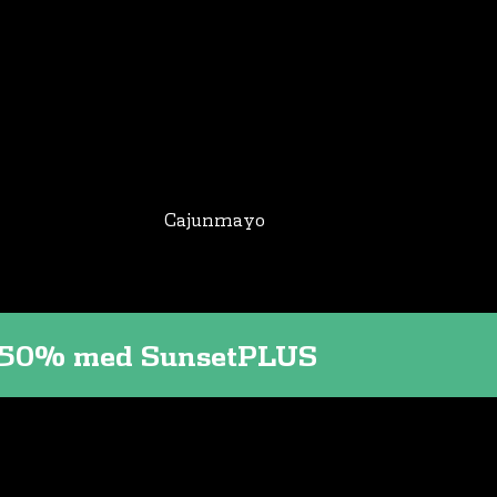
Cajunmayo
til 50% med SunsetPLUS