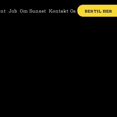
ant
Job
Om Sunset
Kontakt Os
BESTIL HER