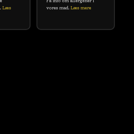
e
Få info om allergener i
s.
Læs
vores mad.
Læs mere