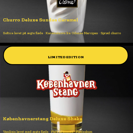
Churro Deluxe Sundae Caramel
Softice lavet på ægte fløde · Karamelsovs fra Odense Marcipan · Sprød churro
LIMITED EDITION
Københavnerstang Deluxe Shake
Vaniljeis lavet med ægte fløde · Puré af ananas · Flødeskum