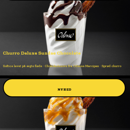
Churro Deluxe Sundae Chocolate
Softice lavet på ægte fløde · Chokoladesovs fra Odense Marcipan · Sprød churro
NYHED