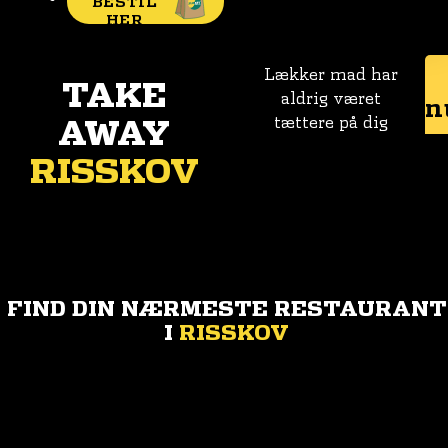
BESTIL
HER
Lækker mad har
TAKE
aldrig været
n
AWAY
tættere på dig
RISSKOV
FIND DIN NÆRMESTE RESTAURANT
I
RISSKOV