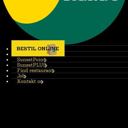
BESTIL ONLINE
Menukort
SunsetPoint
SunsetPLUS
Find restaurant
Job
Kontakt os