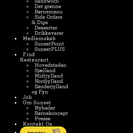
Sandwich
Det grønne
Børnemenu
Side Orders
& Dips
Desserter
Drikkevarer
Medlemskab
SunsetPoint
SunsetPLUS
Find
Restaurant
Hovedstaden
Sjælland
Midtjylland
Nordjylland
Sønderjylland
og Fyn
Job
Om Sunset
Nyheder
Børnekoncept
Presse
Kontakt Os