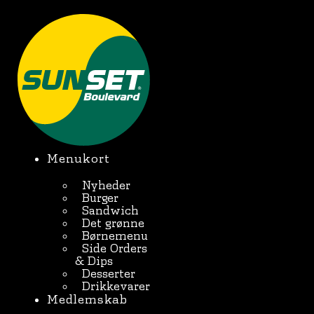
Videre
til
BESTIL ONLINE
indhold
Menukort
Nyheder
Burger
Sandwich
Det grønne
Børnemenu
Side Orders
& Dips
Desserter
Drikkevarer
Medlemskab