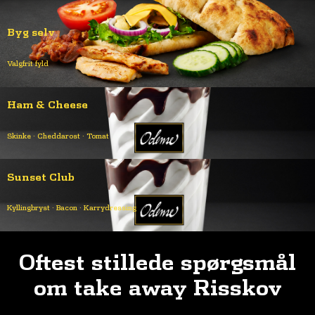
Byg selv
Valgfrit fyld
Ham & Cheese
Skinke · Cheddarost · Tomat
Sunset Club
Kyllingbryst · Bacon · Karrydressing
Oftest stillede spørgsmål
om take away
Risskov